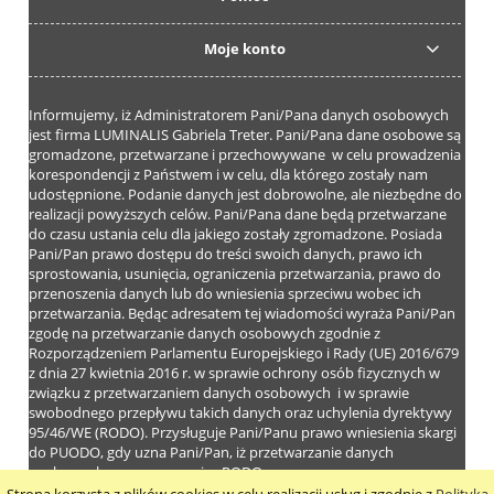
Moje konto
Informujemy, iż Administratorem Pani/Pana danych osobowych
jest firma LUMINALIS Gabriela Treter. Pani/Pana dane osobowe są
gromadzone, przetwarzane i przechowywane w celu prowadzenia
korespondencji z Państwem i w celu, dla którego zostały nam
udostępnione. Podanie danych jest dobrowolne, ale niezbędne do
realizacji powyższych celów. Pani/Pana dane będą przetwarzane
do czasu ustania celu dla jakiego zostały zgromadzone. Posiada
Pani/Pan prawo dostępu do treści swoich danych, prawo ich
sprostowania, usunięcia, ograniczenia przetwarzania, prawo do
przenoszenia danych lub do wniesienia sprzeciwu wobec ich
przetwarzania. Będąc adresatem tej wiadomości wyraża Pani/Pan
zgodę na przetwarzanie danych osobowych zgodnie z
Rozporządzeniem Parlamentu Europejskiego i Rady (UE) 2016/679
z dnia 27 kwietnia 2016 r. w sprawie ochrony osób fizycznych w
związku z przetwarzaniem danych osobowych i w sprawie
swobodnego przepływu takich danych oraz uchylenia dyrektywy
95/46/WE (RODO). Przysługuje Pani/Panu prawo wniesienia skargi
do PUODO, gdy uzna Pani/Pan, iż przetwarzanie danych
osobowych narusza przepisy RODO.