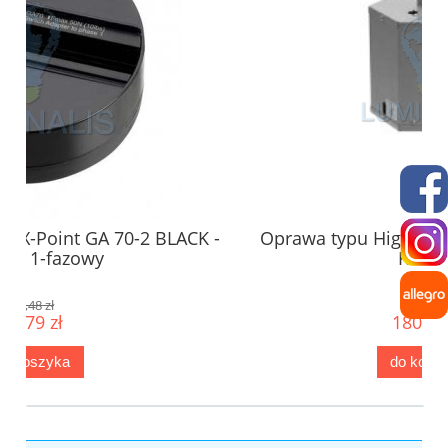
BLACK -
Oprawa typu High-Bay Bell S 250w E40 -
Korpus
256,60 zł
180,00 zł
do koszyka